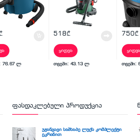
₾
518
₾
750
₾
ვა
ყიდვა
ყიდვ
: 76.67 ლ
თვეში: 43.13 ლ
თვეში: 
ფასდაკლებული პროდუქცია
უჟანგავი საშხაპე ლუქს კომპლექტი
ეკრანით