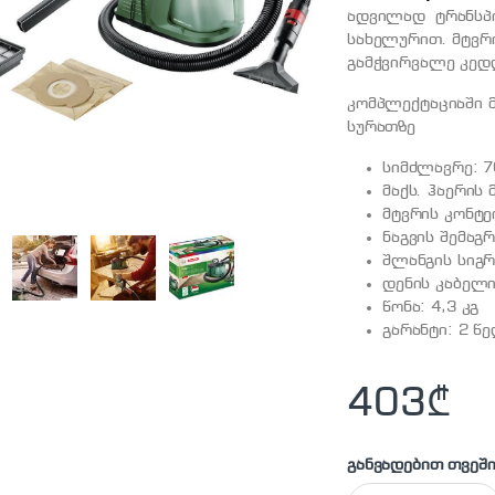
ადვილად ტრანსპ
სახელურით. მტვრი
გამჭვირვალე კედ
კომპლექტაციაში 
სურათზე
სიმძლავრე: 7
მაქს. ჰაერის
მტვრის კონტე
ნაგვის შემაგ
შლანგის სიგრძ
დენის კაბელის
წონა: 4,3 კგ
გარანტი: 2 წ
403
₾
განვადებით თვეში
BOSCH - Easy Vac