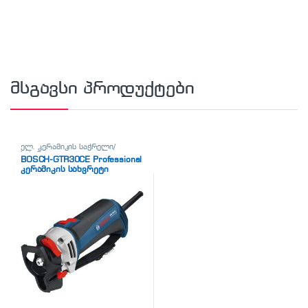
მსგავსი პროდუქტები
ელ. კერამიკის საჭრელი/
სახვრეტი
BOSCH-GTR30CE Professional
კერამიკის სახვრეტი
ხელსაწყო