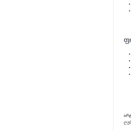
ფ
არ
ღუ