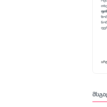
რეს
თხ
ფი
ზომ
წონ
ფერ
არ
მსგა