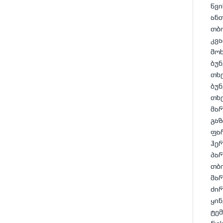
წვი
ანთ
თბ
კვ
მოხ
ბუნ
თხე
ბუნ
თხე
მარ
გაზ
ფა
ჰე
პა
თბ
მარ
ძირ
ყინ
ტე