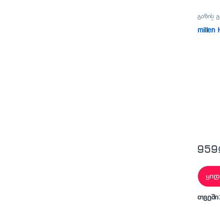
გაზის 
კლიმატ
millen
959
ყიდ
თვეში