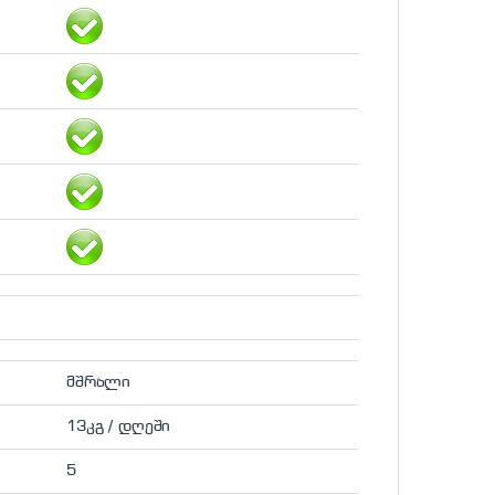
მშრალი
13კგ / დღეში
5