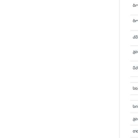
ბ
ბო
კვ
გა
ეკ
სა
სი
გა
თ