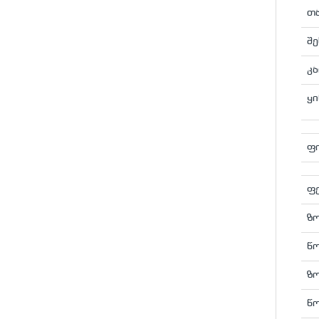
თ
შე
კა
ყი
ფ
ფ
ზო
წო
ზ
წ