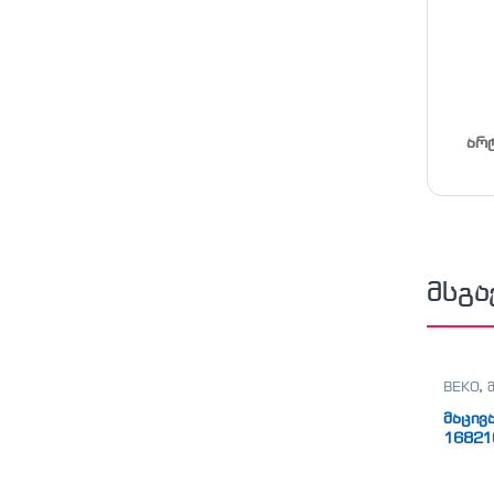
არ
მსგა
BEKO
,
მაცივ
16821