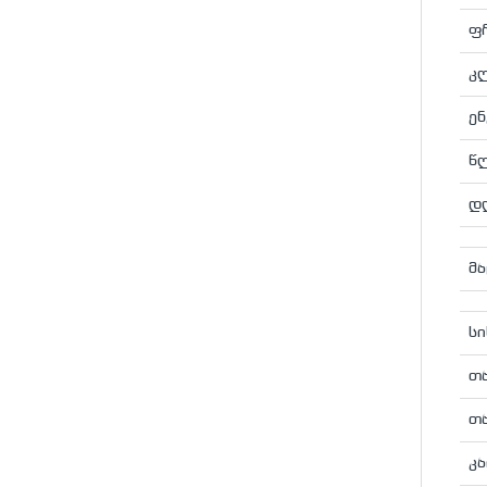
ფ
კ
ენ
წლ
დღ
მა
სი
თ
თ
კა