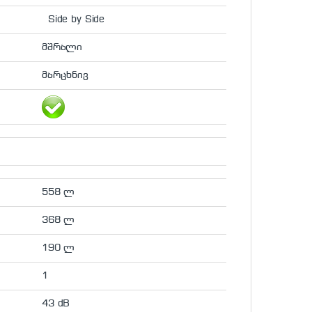
Side by Side
მშრალი
მარცხნივ
558 ლ
368 ლ
190 ლ
1
43 dB