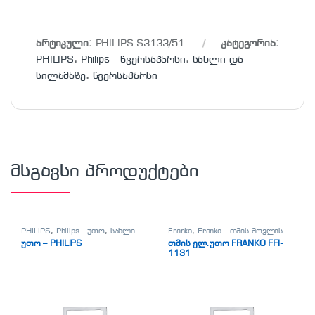
არტიკული:
PHILIPS S3133/51
კატეგორია:
PHILIPS
,
Philips - წვერსაპარსი
,
სახლი და
სილამაზე
,
წვერსაპარსი
მსგავსი პროდუქტები
PHILIPS
,
Philips - უთო
,
სახლი
Franko
,
Franko - თმის მოვლის
და სილამაზე
,
უთო
საშუალებები
,
თმის საშრობი
,
უთო – PHILIPS
თმის ელ.უთო FRANKO FFI-
სახლი და სილამაზე
1131