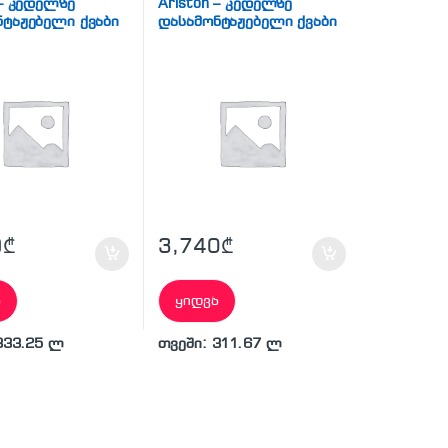
ცენტრალური
ტექნიკა
,
ცენტრალური
 – კედელზე
Ariston – კედელზე
 ქვაბი
გათბობის ქვაბი
ნტაჟებელი ქვაბი
დასამონტაჟებელი ქვაბი
9
₾
3,740
₾
ა
ყიდვა
333.25 ლ
თვეში: 311.67 ლ