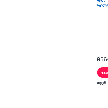
VIVA –
წყალ
(უწნევ
936
ყიდ
თვეში