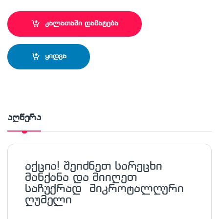
კალათაში დამატება
ყიდვა
აღწერა
აქცია! შეიძნეთ სარეცხი
მანქანა და მიიღეთ
საჩუქრად
მიკროტალღური
ღუმელი