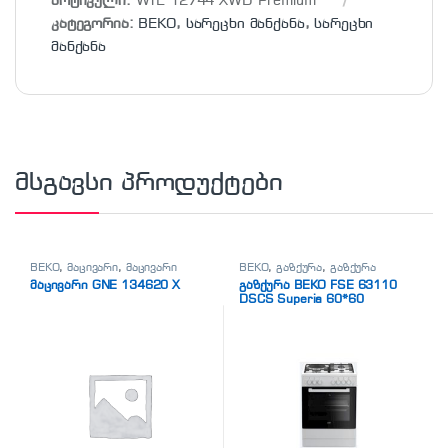
არტიკული:
WTE 12744 XWD Premium
კატეგორია:
BEKO
,
სარეცხი მანქანა
,
სარეცხი
მანქანა
მსგავსი პროდუქტები
BEKO
,
მაცივარი
,
მაცივარი
BEKO
,
გაზქურა
,
გაზქურა
მაცივარი GNE 134620 X
გაზქურა BEKO FSE 63110
DSCS Superia 60*60