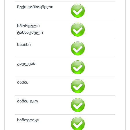
მუქი ტანსაცმელი
სპორტული
ტანსაცმელი
საბანი
გავლება
ბამბა
ბამბა ეკო
სინთეტიკა