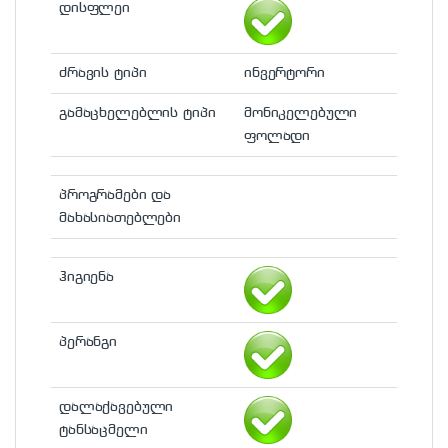
დისფლეი
ძრავის ტიპი
ინვერტორი
გამაცხელებლის ტიპი
მონიკელებული
ფოლადი
პროგრამები და
მახასიათებლები
ჰიგიენა
პერანგი
დალაქავებული
ტანსაცმელი