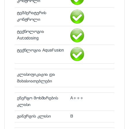
კონტროლი
ტემპერატურის
კონტროლი
ტექნოლოგია
Autodosing
ტექნლოგია AquaFusion
კლასიფიკაცია და
მახასიათებლები
ენერგო მოხმარების
A+++
კლასი
გაწურვის კლასი
B