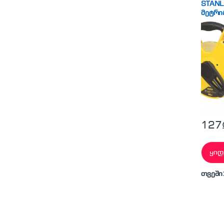
STANL
მეტრი
127
ყიდ
თვეში