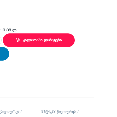
: 0.38 ლ
 დანის პირები ( შეკვრაში 5 ც) quantity
კალათაში დამატება
,
ნიველირები/
STANLEY
,
ნიველირები/
ი/მეტრიანები
თარაზოები/მეტრიანები