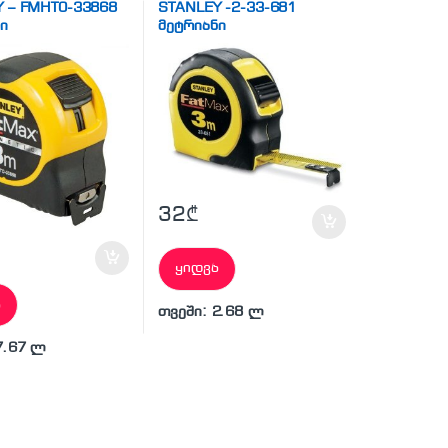
 – FMHT0-33868
STANLEY -2-33-681
ი
მეტრიანი
32
₾
ყიდვა
ა
თვეში: 2.68 ლ
7.67 ლ