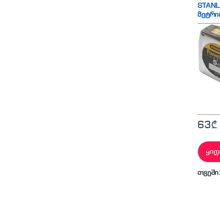
STANL
მეტრი
63
₾
ყიდ
თვეში