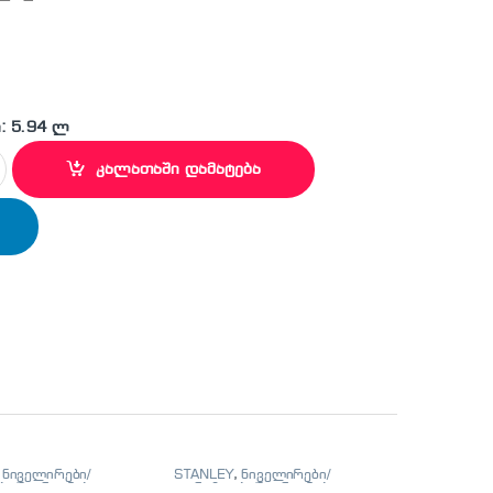
: 5.94 ლ
4 სახრახნისი (10 ცვლადი პირით) quantity
კალათაში დამატება
,
ნიველირები/
STANLEY
,
ნიველირები/
ი/მეტრიანები
თარაზოები/მეტრიანები