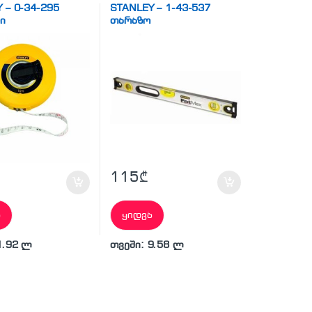
 – 0-34-295
STANLEY – 1-43-537
ი
თარაზო
115
₾
ა
ყიდვა
1.92 ლ
თვეში: 9.58 ლ