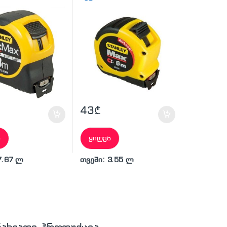
43
₾
ა
ყიდვა
7.67 ლ
თვეში: 3.55 ლ