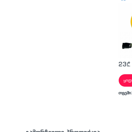
23
₾
ყიდ
თვეში