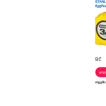
STANL
მეტრი
9
₾
ყიდ
თვეში