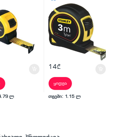
14
₾
ა
ყიდვა
4.79 ლ
თვეში: 1.15 ლ