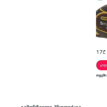
17
₾
ყიდ
თვეში