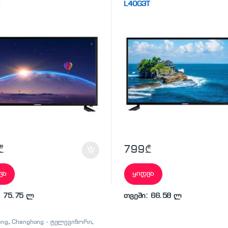
I
L40G3T
₾
799
₾
ვა
ყიდვა
: 75.75 ლ
თვეში: 66.58 ლ
ong
,
Changhong - ტელევიზორი
,