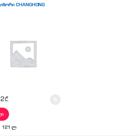
იზორები
ვიზორი CHANGHONG
I
52
₾
ვა
: 121 ლ