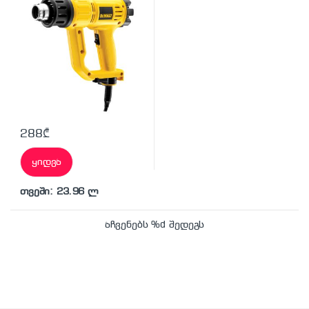
288
₾
ყიდვა
თვეში: 23.96 ლ
აჩვენებს %d შედეგს