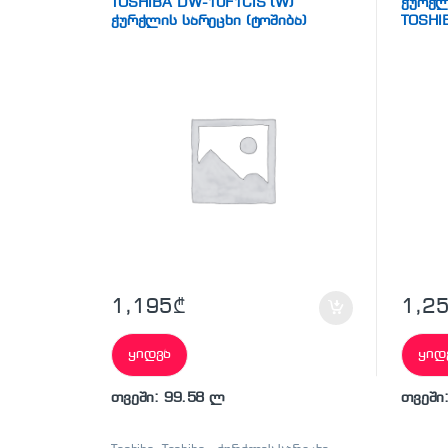
TOSHIBA DW-10F1CIS (W)
ჭურჭლ
ჭურჭლის სარეცხი (ტოშიბა)
TOSHI
1,195
₾
1,2
ყიდვა
ყიდ
თვეში: 99.58 ლ
თვეში