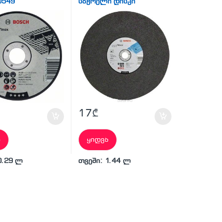
0549
საჭრელი დისკი
17
₾
ა
ყიდვა
0.29 ლ
თვეში: 1.44 ლ