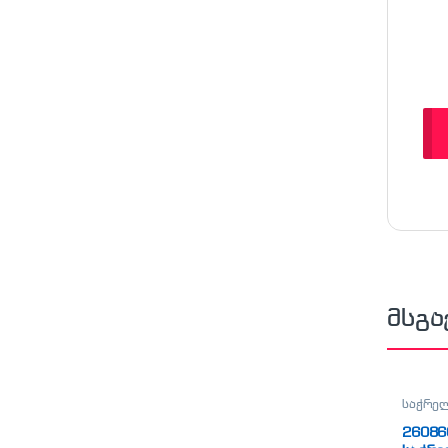
მსგა
საჭრელ
26086