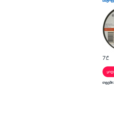
საჭრე
7
₾
ყიდ
თვეში