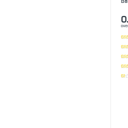
Ba
0
over