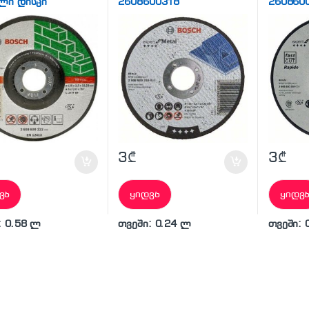
ლი დისკი
2608600318
260860
3
₾
3
₾
ვა
ყიდვა
ყიდვ
: 0.58 ლ
თვეში: 0.24 ლ
თვეში: 