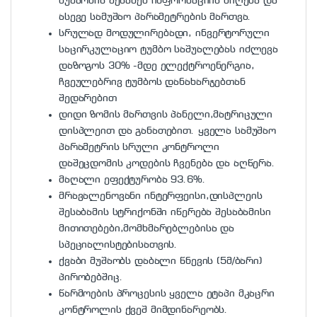
მუშაობის შესახებ ინფორმაციის მიღება და
ასევე სამუშაო პარამეტრების მართვა.
სრულად მოდულირებადი, ინვერტორული
საცირკულაციო ტუმბო საშუალებას იძლევა
დაზოგოს 30% -მდე ელექტროენერგია,
ჩვეულებრივ ტუმბოს დანახარჯებთან
შედარებით
დიდი ზომის მართვის პანელი,მატრიცული
დისპლეით და განათებით. ყველა სამუშაო
პარამეტრის სრული კონტროლი
დაშეცდომის კოდების ჩვენება და აღწერა.
მაღალი ეფექტურობა 93.6%.
მრავალენოვანი ინტერფეისი,დისპლეის
შესაბამის სტრიქონში იწერება შესაბამისი
მითითებები,მომხმარებლებისა და
სპეციალისტებისათვის.
ქვაბი მუშაობს დაბალი წნევის (5მ/ბარი)
პირობებშიც.
წარმოების პროცესის ყველა ეტაპი მკაცრი
კონტროლის ქვეშ მიმდინარეობს.