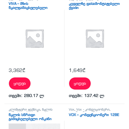
ცენტრალური გათბობის ქვაბი
VIVA – მზის
კედელზე დასამონტაჟებელი
წყალგამაცხელებელი
ქვაბი
(წნევიანი) 265L
3,362
₾
1,649
₾
ყიდვა
ყიდვა
თვეში: 280.17 ლ
თვეში: 137.42 ლ
კლიმატური ტექნიკა
,
წყლის
Vox
,
Vox - კონდიციონერი
,
გამაცხელებელი
,
წყლის
კლიმატური ტექნიკა
,
წყლის სწრაფი
VOX – კონდენციონერი 12BE
გამაცხელებელი ონკანი
კონდენციონერი
გამაცხელებელი ონკანი