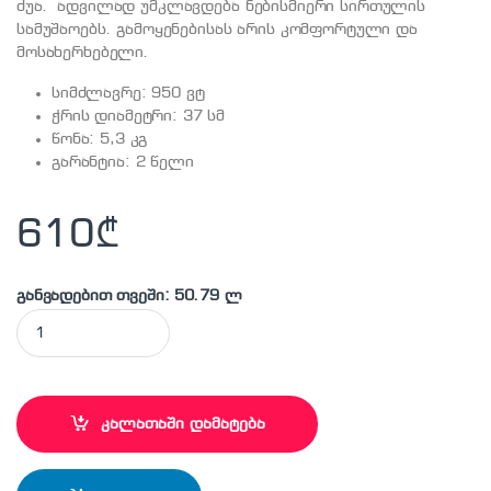
ძუა. ადვილად უმკლავდება ნებისმიერი სირთულის
სამუშაოებს. გამოყენებისას არის კომფორტული და
მოსახერხებელი.
სიმძლავრე: 950 ვტ
ჭრის დიამეტრი: 37 სმ
წონა: 5,3 კგ
გარანტია: 2 წელი
610
₾
განვადებით თვეში: 50.79 ლ
BOSCH - AFS23-37 ბალახის სათიბი ელექტრო quantity
კალათაში დამატება