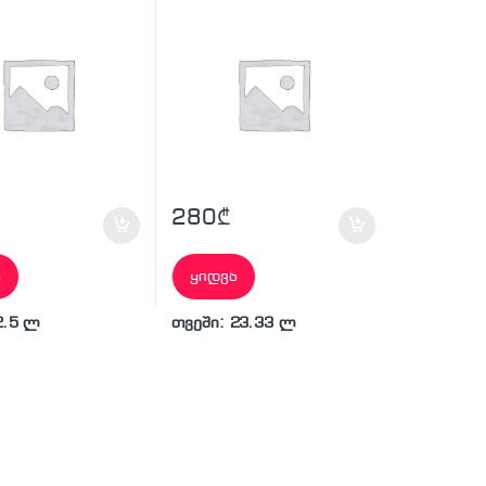
280
₾
ა
ყიდვა
2.5 ლ
თვეში: 23.33 ლ