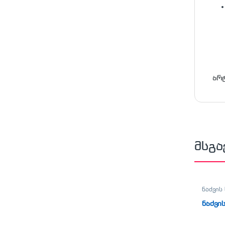
არ
მსგა
ნაძვის 
ნაძვი