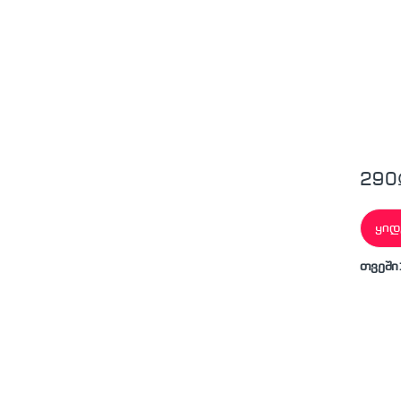
290
ყიდ
თვეში