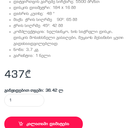
დატვირთვის გარეშე სიჩქარე: 5500 ბრ/წთ
დისკის დიამეტრი: 184 x 16 მმ
დახრის კუთხე: 48 °
მაქს. ჭრის სიღრმე 90º: 65 მმ
ჭრის სიღრმე 45º: 42 მმ
კომპლექტაცია: ხელსაწყო, ხის საჭრელი დისკი,
დისკის მოსახსნელი გასაღები, მუყაოს შესანახი ყუთი
გადასაადგილებლად.
წონა: 3,7 კგ
გარანტია: 1 წელი
437
₾
განვადებით თვეში: 36.42 ლ
DEWALT - DWE560-QS ხელის ცირკულარული ხერხი quantity
კალათაში დამატება