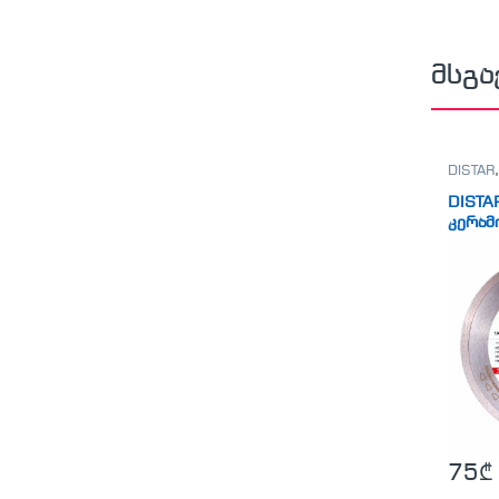
მსგა
DISTAR
DISTA
კერამ
საჭრე
GRANI
75
₾