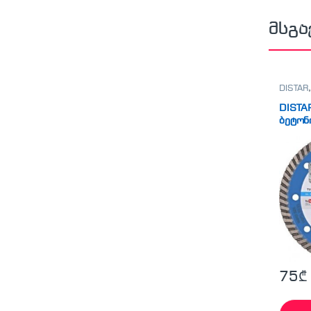
მსგა
DISTAR
DISTA
ბეტონ
( EXT
75
₾