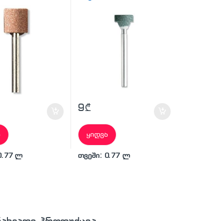
9
₾
ა
ყიდვა
0.77 ლ
თვეში: 0.77 ლ