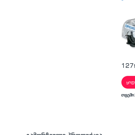
127
ყიდ
თვეში