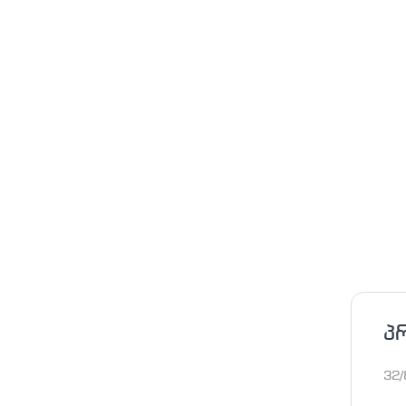
პ
32/