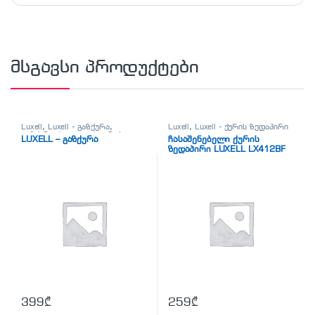
მსგავსი პროდუქტები
Luxell
,
Luxell - გაზქურა
,
Luxell
,
Luxell - ქურის ზედაპირი
გაზქურა
,
საყოფაცხოვრებო
LUXELL – გაზქურა
ჩასაშენებელი ქურის
ტექნიკა
ზედაპირი LUXELL LX412BF
BROUN
399
₾
259
₾