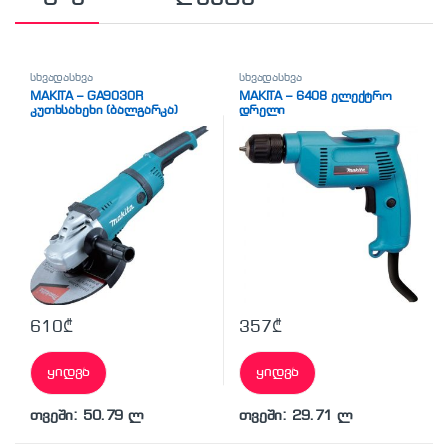
სხვადასხვა
სხვადასხვა
MAKITA – GA9030R
MAKITA – 6408 ელექტრო
კუთხსახეხი (ბალგარკა)
დრელი
610
₾
357
₾
ყიდვა
ყიდვა
თვეში: 50.79 ლ
თვეში: 29.71 ლ