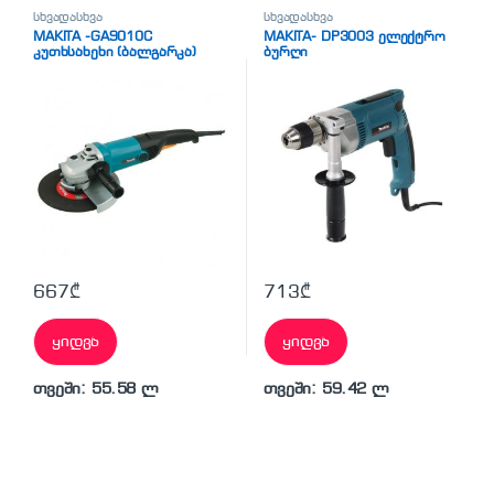
სხვადასხვა
სხვადასხვა
MAKITA -GA9010C
MAKITA- DP3003 ელექტრო
კუთხსახეხი (ბალგარკა)
ბურღი
667
₾
713
₾
ყიდვა
ყიდვა
თვეში: 55.58 ლ
თვეში: 59.42 ლ