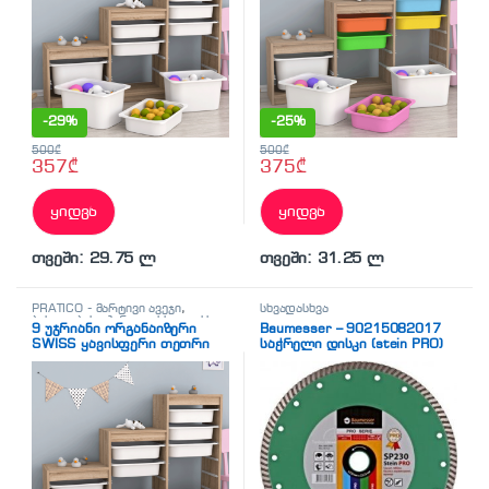
-
29%
-
25%
500
₾
500
₾
357
₾
375
₾
ყიდვა
ყიდვა
თვეში: 29.75 ლ
თვეში: 31.25 ლ
PRATICO - მარტივი ავეჯი
,
სხვადასხვა
ბახილების აპარატი
,
სხვადასხვა
9 უჯრიანი ორგანაიზერი
Baumesser – 90215082017
SWISS ყავისფერი თეთრი
საჭრელი დისკი (stein PRO)
უჯრებით (130/30/93სმ)