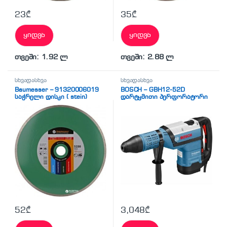
23
₾
35
₾
ყიდვა
ყიდვა
თვეში: 1.92 ლ
თვეში: 2.88 ლ
სხვადასხვა
სხვადასხვა
Baumesser – 91320006019
BOSCH – GBH12-52D
საჭრელი დისკი ( stein)
დარტყმითი პერფორატორი
52
₾
3,048
₾