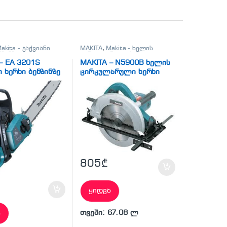
akita - ჯაჭვიანი
MAKITA
,
Makita - ხელის
ნზინზე
,
ელ.
ცირკულარული ხერხი
,
ი
სხვადასხვა
– EA 3201S
MAKITA – N5900B ხელის
ი ხერხი ბენზინზე
ცირკულარული ხერხი
805
₾
ყიდვა
თვეში: 67.08 ლ
ა