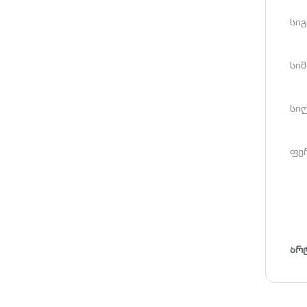
სიგ
სიმ
სიღ
ფე
არ