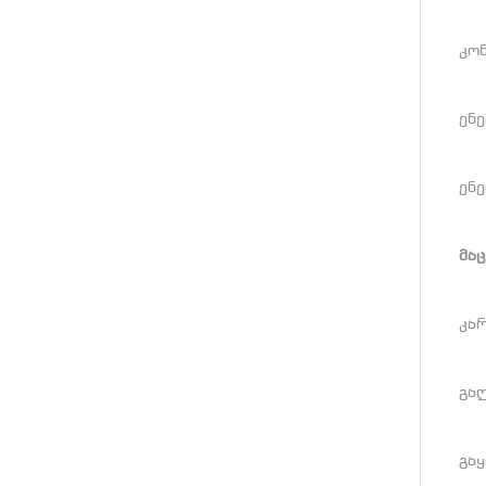
კო
ენე
ენ
მა
კარ
გალ
გაყ