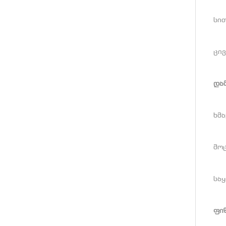
სით
ცი
და
ხმა
მოც
საყ
ფი