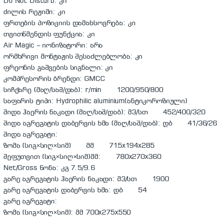
Do Not Disturb: კი
ძილის რეჟიმი: კი
ფრთების პოზიციის დამახსოვრება: კი
თვითწმენდის ფუნქცია: კი
Air Magic – იონიზატორი: არა
ორმხრივი მონტაჟის შესაძლებლობა: კი
ფრეონის გაშვების სიგნალი: კი
კომპრესორის ბრენდი: GMCC
სიჩქარე (მაღ/საშ/დაბ): r/min 1200/950/800
საფარის ტიპი: Hydrophilic aluminium(ანტიკოროზიული)
შიდა ჰაერის ნაკადი (მაღ/საშ/დაბ): მ3/სთ 452/400/320
შიდა აგრეგატის დაბერვის ხმა (მაღ/საშ/დაბ): დბ 41/36/26
შიდა აგრეგატი:
ზომა (სიგ×სიღ×სიმ) მმ 715x194x285
შეფუთვით (სიგ×სიღ×სიმ)მმ: 780x270x360
Net/Gross წონა: კგ 7.5/9.6
გარე აგრეგატის ჰაერის ნაკადი: მ3/სთ 1900
გარე აგრეგატის დაბერვის ხმა: დბ 54
გარე აგრეგატი:
ზომა (სიგ×სიღ×სიმ): მმ 700x275x550