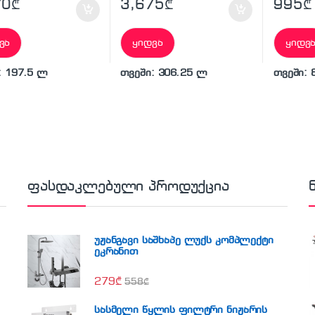
70
₾
3,675
₾
995
₾
ვა
ყიდვა
ყიდვ
: 197.5 ლ
თვეში: 306.25 ლ
თვეში: 
ფასდაკლებული პროდუქცია
უჟანგავი საშხაპე ლუქს კომპლექტი
ეკრანით
279
₾
558
₾
სასმელი წყლის ფილტრი ნიჟარის