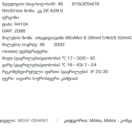
შეფუთვით (სიგ×სიღ×სიმ): მმ 815x325x615
Net/Gross წონა: კგ 26.4/28.6
ფრეონი:
ტიპი: R410A
GWP: 2088
მილების ზომა: თხევადი/გაზი მმ(ინჩი) 6.35mm(1/4in)/9.52mm(3
მილების სიგრძე: მმ 3000
ოთახის ტემპერატურა:
შიდა (გაგრილება/გათბობა) ℃ 17～32/0～30
გარე (გაგრილება/გათბობა) ℃ 18～43/-7～24
რეკომენდირებული ფართი (გაგრილება): მ² 20-30
ფერი: თეთრი (ოქროსფერი კანტით)
ტიკული:
MSAF-09HRN1
კატეგორია:
Midea
,
Midea - კონ