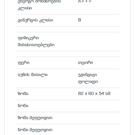
ენერგო მოხმარების
A+++
კლასი
გაწურვის კლასი
B
ფიზიკური
მახასიათებლები
ფერი
თეთრი
აუზის მასალა
უჟანგავი
ფოლადი
ზომა
82 x 60 x 54 სმ
წონა
ზომა შეფუთვით
წონა შეფუთვით