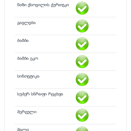
ნაზი ქსოვილის ქურთუკი
გავლება
ბამბა
ბამბა ეკო
სინთეტიკა
სუპერ სწრაფი რეცხვა
შერეული
შალი