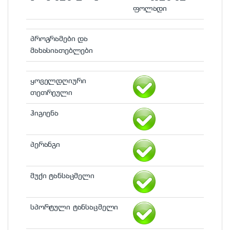
ფოლადი
პროგრამები და
მახასიათებლები
ყოველდღიური
თეთრეული
ჰიგიენა
პერანგი
მუქი ტანსაცმელი
სპორტული ტანსაცმელი