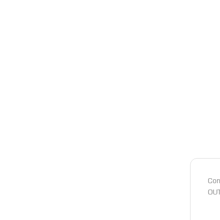
Con
OU