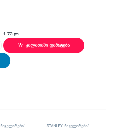
: 1.73 ლ
 ხის საჭრისი ( 16 მმ) quantity
კალათაში დამატება
,
ნიველირები/
STANLEY
,
ნიველირები/
ი/მეტრიანები
თარაზოები/მეტრიანები