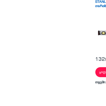
STANL
თარა
132
ყიდ
თვეში