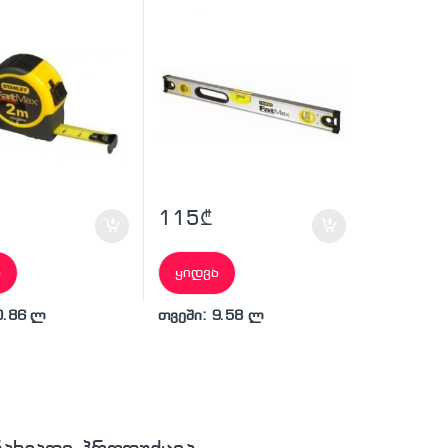
115
₾
ა
ყიდვა
0.86 ლ
თვეში: 9.58 ლ