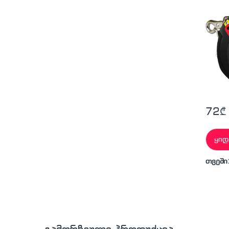
72
₾
ყიდ
თვეში