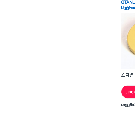
STANL
მეტრი
49
₾
ყიდ
თვეში