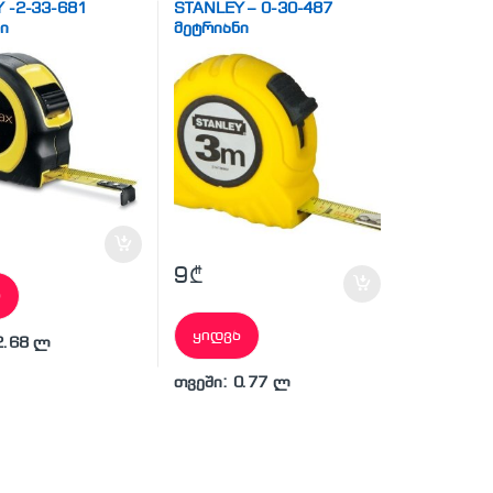
 -2-33-681
STANLEY – 0-30-487
ი
მეტრიანი
9
₾
ა
ყიდვა
2.68 ლ
თვეში: 0.77 ლ