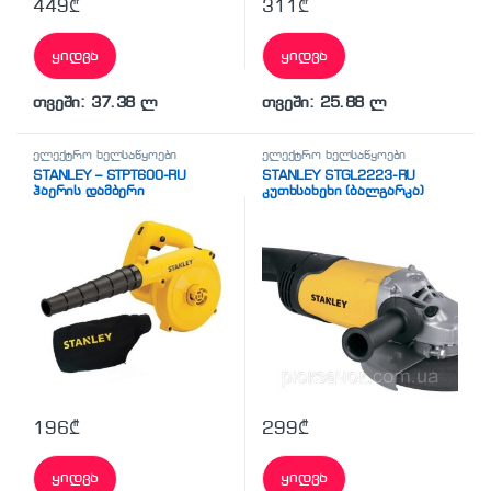
449
₾
311
₾
ყიდვა
ყიდვა
თვეში: 37.38 ლ
თვეში: 25.88 ლ
ელექტრო ხელსაწყოები
ელექტრო ხელსაწყოები
STANLEY – STPT600-RU
STANLEY STGL2223-RU
ჰაერის დამბერი
კუთხსახეხი (ბალგარკა)
196
₾
299
₾
ყიდვა
ყიდვა