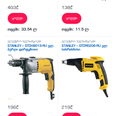
403
₾
138
₾
ყიდვა
ყიდვა
თვეში: 33.54 ლ
თვეში: 11.5 ლ
ელექტრო ხელსაწყოები
ელექტრო ხელსაწყოები
STANLEY – STDH8013-RU ელ.
STANLEY – STDR5206-RU ელ.
ბურღი დარტყმითი
სახრახნისი
196
₾
219
₾