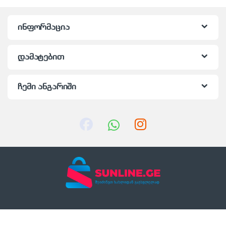
ინფორმაცია
დამატებით
ჩემი ანგარიში
Bet now