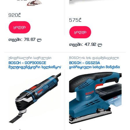
920
₾
575
₾
ყიდვა
ყიდვა
თვეში: 76.67 ლ
თვეში: 47.92 ლ
უნივერსალური საჭრელები
BOSCH-ის ხის დასამუშავებელი
ხელსაწყოები
,
ვიბრაციული
BOSCH – GOP300SCE
BOSCH – GSS23A
სახეხი მანქანები
მულტიფუნქციური ხელსაწყო/
ვიბრაციული სახეხი მანქანა
ცვლადი პირების
საშვალებით სხვადასხვა
ტიპის სამუშაოების შეს