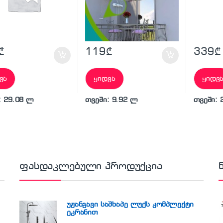
₾
119
₾
339
₾
ვა
ყიდვა
ყიდვ
: 29.08 ლ
თვეში: 9.92 ლ
თვეში: 
ფასდაკლებული პროდუქცია
უჟანგავი საშხაპე ლუქს კომპლექტი
ეკრანით