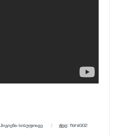
,
ჰიგიენა-სისუფთავე
ჭდე:
flora002