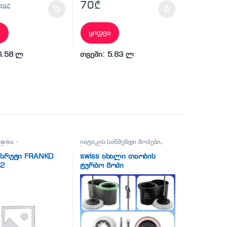
70
₾
49
₾
ა
ყიდვა
6.58 ლ
თვეში: 5.83 ლ
anko -
იატაკის საწმენდი მოპები
,
სრუტი
,
ჰიგიენა-სისუფთავე
სრუტი
,
ჰიგიენა-
ასრუტი FRANKO
swiss ახალი თაობის
ვე
12
ტურბო მოპი