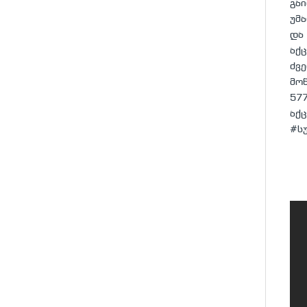
გა
უმ
და
აქც
ძვ
მო
57
აქ
#ს