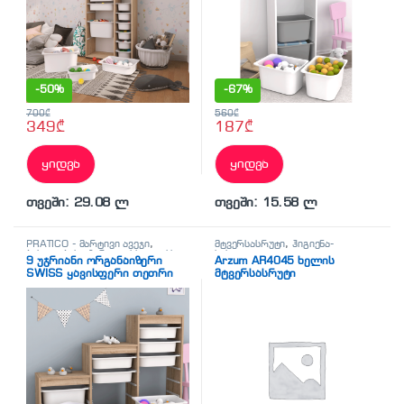
-
50%
-
67%
700
₾
560
₾
349
₾
187
₾
ყიდვა
ყიდვა
თვეში: 29.08 ლ
თვეში: 15.58 ლ
PRATICO - მარტივი ავეჯი
,
მტვერსასრუტი
,
ჰიგიენა-
ბახილების აპარატი
,
სხვადასხვა
სისუფთავე
9 უჯრიანი ორგანაიზერი
Arzum AR4045 ხელის
SWISS ყავისფერი თეთრი
მტვერსასრუტი
უჯრებით (130/30/93სმ)