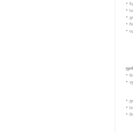
• 
• ს
• 
• 
• ა
ფი
• წ
• 
• 
• 
• 