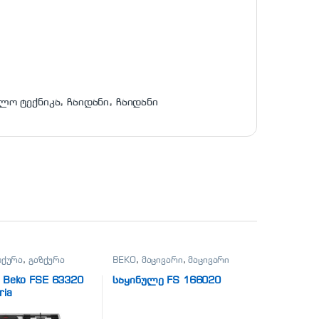
ლო ტექნიკა
,
ჩაიდანი
,
ჩაიდანი
ზქურა
,
გაზქურა
BEKO
,
მაცივარი
,
მაცივარი
 Beko FSE 63320
საყინულე FS 166020
ria