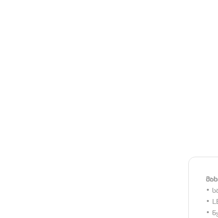
მა
• ს
• L
• წ