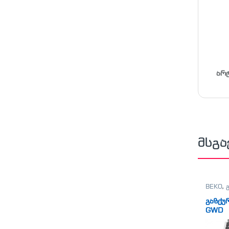
არ
მსგა
BEKO
,
გაზქუ
GWD