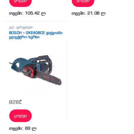
ყიდვა
ყიდვა
თვეში: 105.42 ლ
თვეში: 21.08 ლ
ელ. დრუჟბები
BOSCH – GKE40BCE ჯაჭვიანი
ელექტრო ხერხი
828
₾
ყიდვა
თვეში: 69 ლ