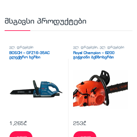
მსგავსი პროდუქტები
ელ. დრუჟბები
ელ. დრუჟბები
,
ელ. დრუჟბები
BOSCH – GFZ16-35AC
Royal Champion – 6200
ელექტრო ხერხი
ჯაჭვიანი ბენზოხერხი
1,265
₾
253
₾