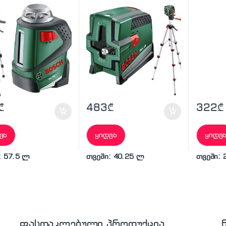
ვი
შტატივი
კურვიმ
₾
483
₾
322
₾
ვა
ყიდვა
ყიდვ
: 57.5 ლ
თვეში: 40.25 ლ
თვეში: 
ფასდაკლებული პროდუქცია