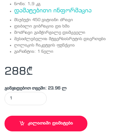
წონა: 1,9 კგ
დამატებითი ინფორმაცია
მსუბუქი 450 ვატიანი ძრავი
დაბალი ვიბრაცია და ხმა
მოძრავი გამჭირვალე დამცველი
შესაძლებელია მტვერსასრუტის დაერთება
ღილაკის ჩაკეტვის ფუნქცია
გარანტია: 1 წელი
288
₾
განვადებით თვეში: 23.96 ლ
MAKITA - 4329 ლობზიკი (ბეწვა ხერხი) quantity
კალათაში დამატება