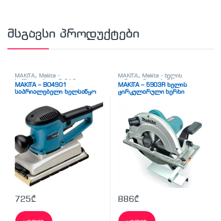
მსგავსი პროდუქტები
MAKITA
,
Makita -
MAKITA
,
Makita - ხელის
საპრიალებელი მანქანა
ცირკულარული ხერხი
,
MAKITA – BO4901
MAKITA – 5903R ხელის
(სველი)
,
სხვადასხვა
სხვადასხვა
საპრიალებელი ხელსაწყო
ცირკულარული ხერხი
725
₾
886
₾