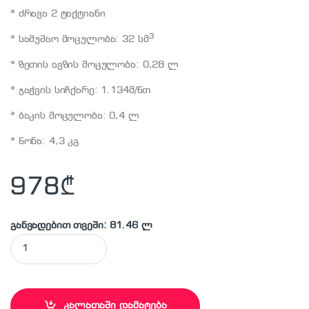
* ძრავა 2 ტაქტიანი
3
* სამუშაო მოცულობა: 32 სმ
* ზეთის ავზის მოცულობა: 0,28 ლ
* ჯაჭვის სიჩქარე: 1.134მ/წთ
* ბაკის მოცულობა: 0,4 ლ
* წონა: 4,3 კგ
978
₾
განვადებით თვეში: 81.46 ლ
MAKITA - EA 3201S ჯაჭვიანი ხერხი ბენზინზე quantity
კალათაში დამატება