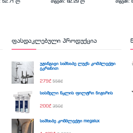
: 52.71 ლ
თვეში: 62.29 ლ
თვეში: 
ფასდაკლებული პროდუქცია
უჟანგავი საშხაპე ლუქს კომპლექტი
ეკრანით
279
₾
558
₾
სასმელი წყლის ფილტრი ნიჟარის
200
₾
350
₾
საშხაპე კომპლექტი megalux