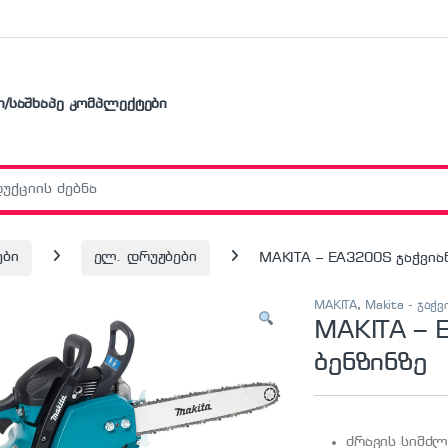
ი/საშხაპე კომპლექტები
r:
ები
ელ. დრუჟბები
MAKITA – EA3200S ჯაჭვია
MAKITA
,
Makita - ჯაჭ
MAKITA – 
ბენზინზე
ძრავის სიმძლ